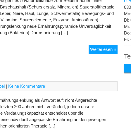
! Wie geht es?! Naturheilkunde zum Selbermachen unter
Ge
asehaushalt (Schürslersalz, Mineralien) Sauerstofftherapie
030
 (Leber, Niere, Haut, Lunge, Schwermetalle) Bewegungs- und
Mo:
(Vitamine, Spurenelemente, Enzyme, Aminosäuren)
Di:
nährungslenkung neue Ernährungspyramide Unverträglichkeit
Mi:
kung (Bakterien) Darmsanierung […]
Do:
Fr:
Ernähr
Weiterlesen »
Te
bel
|
Keine Kommentare
rnährungslenkung als Antwort auf: nicht Artgerechte
letzten 200 Jahren nicht verändert, jedoch unsere
le Verdauungskapazität entscheidet über die
eine individuell angepasste Ernährung an den jeweiligen
hen orientierten Therapie […]