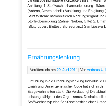
Langfristige individuelle Konzepte sind sinnvoller
Anleitung! 1. Stoffwechselharmoniesierung Säure B
(Ardenn, Atmentechnik) Ausleitung und Entgiftung
Stützsysteme harmonisieren Nahrungsergänzung 
Störfeldbeseitigung (Zähne, Narben, Gifte) 2. Er
(Blutgruppen, Bluttest, Bioresonanz) Symbioselen
Ernährungslenkung
Veröffentlicht am
20. Juni 2014
| Von
Andreas Ue
Einführung in die Ernährungslenkung Individuelle E
Ernährung Unser genetischer Code hat sich in den 
Essgewohnheiten stark. Die Verdauung! Die aktuel
Leistungsfähigkeit des Organismus. Deshalb sollte 
Stoffwechseltyp eine Schlüsselposition einer Ursac