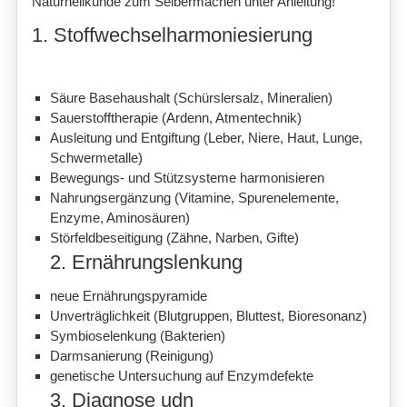
Naturheilkunde zum Selbermachen unter Anleitung!
1. Stoffwechselharmoniesierung
Säure Basehaushalt (Schürslersalz, Mineralien)
Sauerstofftherapie (Ardenn, Atmentechnik)
Ausleitung und Entgiftung (Leber, Niere, Haut, Lunge,
Schwermetalle)
Bewegungs- und Stützsysteme harmonisieren
Nahrungsergänzung (Vitamine, Spurenelemente,
Enzyme, Aminosäuren)
Störfeldbeseitigung (Zähne, Narben, Gifte)
2. Ernährungslenkung
neue Ernährungspyramide
Unverträglichkeit (Blutgruppen, Bluttest, Bioresonanz)
Symbioselenkung (Bakterien)
Darmsanierung (Reinigung)
genetische Untersuchung auf Enzymdefekte
3. Diagnose udn