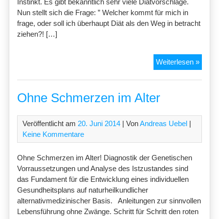
Instinkt. Es gibt bekanntlich sehr viele Diätvorschläge.
Nun stellt sich die Frage: ” Welcher kommt für mich in
frage, oder soll ich überhaupt Diät als den Weg in betracht
ziehen?! […]
Ernäh
Weiterlesen »
–
Diät
Ohne Schmerzen im Alter
Veröffentlicht am
20. Juni 2014
| Von
Andreas Uebel
|
Keine Kommentare
Ohne Schmerzen im Alter! Diagnostik der Genetischen
Vorraussetzungen und Analyse des Istzustandes sind
das Fundament für die Entwicklung eines individuellen
Gesundheitsplans auf naturheilkundlicher
alternativmedizinischer Basis. Anleitungen zur sinnvollen
Lebensführung ohne Zwänge. Schritt für Schritt den roten