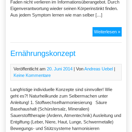
Faden nicht verlieren im Informationsüberangebot. Durch
Eigenverantwortung wieder seinen Körperinstinkt finden.
Aus jedem Symptom lernen wie man selber […]
Ohne
Weiterlesen »
Schm
im
Alter
Ernährungskonzept
Veröffentlicht am
20. Juni 2014
| Von
Andreas Uebel
|
Keine Kommentare
Langfristige individuelle Konzepte sind sinnvoller! Wie
geht es?! Naturheilkunde zum Selbermachen unter
Anleitung! 1. Stoffwechselharmoniesierung Säure
Basehaushalt (Schürslersalz, Mineralien)
Sauerstofftherapie (Ardenn, Atmentechnik) Ausleitung und
Entgiftung (Leber, Niere, Haut, Lunge, Schwermetalle)
Bewegungs- und Stützsysteme harmonisieren