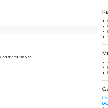
Ka
M
Felder sind mit
*
markiert
Ge
Edu
D-1