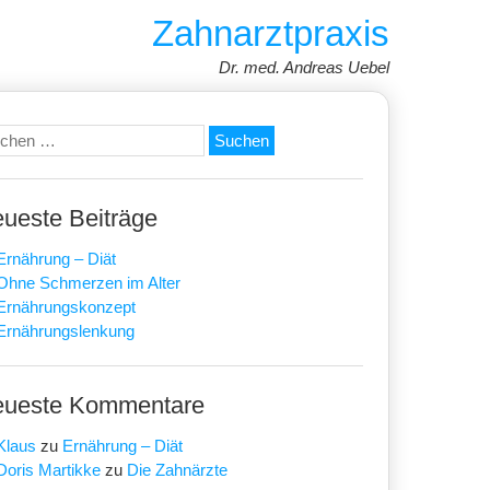
Zahnarztpraxis
Dr. med. Andreas Uebel
chen
h:
ueste Beiträge
Ernährung – Diät
Ohne Schmerzen im Alter
Ernährungskonzept
Ernährungslenkung
ueste Kommentare
Klaus
zu
Ernährung – Diät
Doris Martikke
zu
Die Zahnärzte